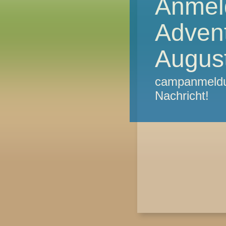
Anmel
Advent
Augus
campanmeldu
Nachricht!