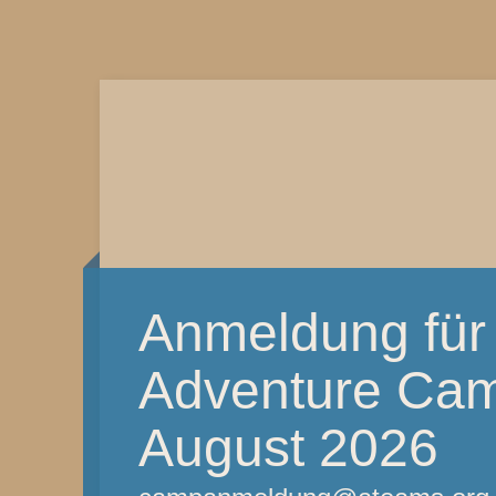
Anmeldung für
Adventure Camp
August 2026