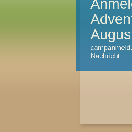
Anmel
Advent
Augus
campanmeldu
Nachricht!