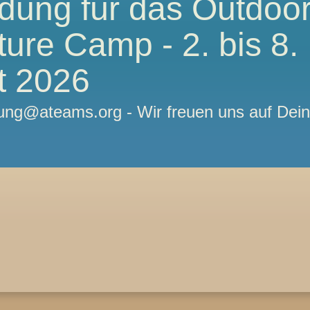
dung für das Outdoo
ure Camp - 2. bis 8.
t 2026
ng@ateams.org - Wir freuen uns auf Dei