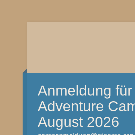
Anmeldung für
Adventure Camp
August 2026