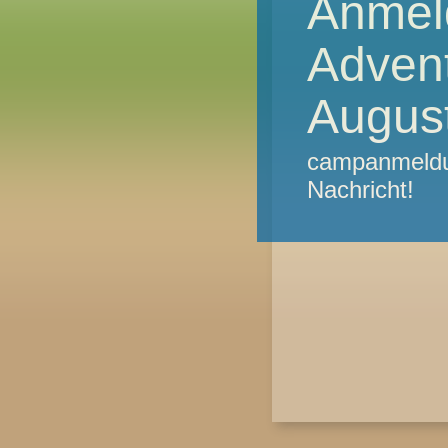
Anmel
Advent
Augus
campanmeldu
Nachricht!