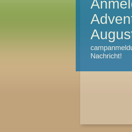
Anmel
Advent
Augus
campanmeldu
Nachricht!