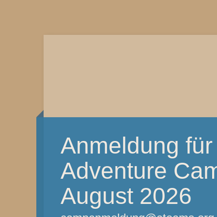
Anmeldung für
Adventure Camp
August 2026