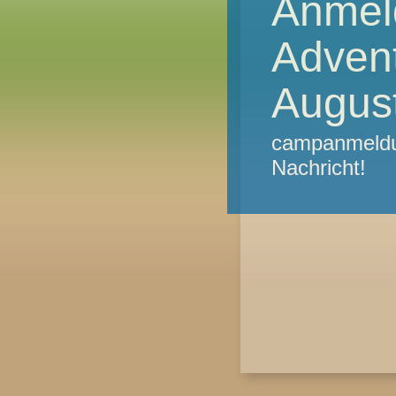
Anmel
Advent
Augus
campanmeldu
Nachricht!