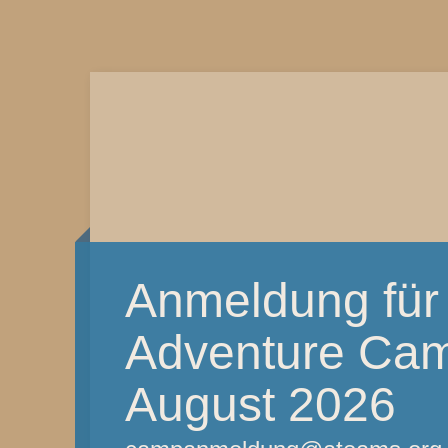
Anmeldung für
Adventure Camp
August 2026