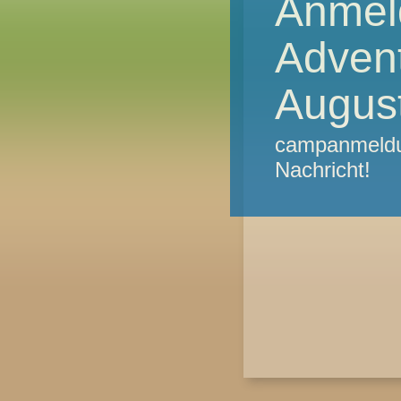
Anmel
Advent
Augus
campanmeldu
Nachricht!