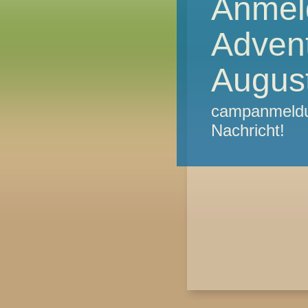
Anmel
Advent
Augus
campanmeldu
Nachricht!