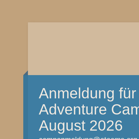
Anmeldung für
Adventure Camp
August 2026